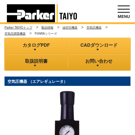
Parker TAIYOトップ
製品情報
油空圧機器
空気圧機器
空気圧調質機器
P3NRAシリーズ
カタログPDF
CADダウンロード
取扱説明書
お問い合わせ
空気圧機器 （エアレギュレータ）