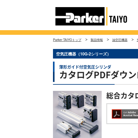
Parker TAIYOトップ
製品情報
油空圧機器
空気圧機器（10G-2シリーズ）
薄形ガイド付空気圧シリンダ
カタログPDFダウ
総合カタ