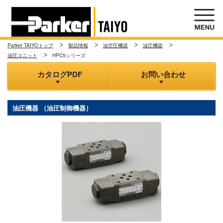
Parker TAIYOトップ
製品情報
油空圧機器
油圧機器
油圧ユニット
HPC5シリーズ
カタログPDF
お問い合わせ
油圧機器 （油圧制御機器）