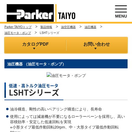
Parker TAIYOトップ
製品情報
油空圧機器
油圧機器
油圧モータ・ポンプ
LSHTシリーズ
カタログPDF
お問い合わせ
油圧機器 （油圧モータ・ポンプ）
低速・高トルク油圧モータ
LSHTシリーズ
油冷構造、剛性の高いベアリング構造により、長寿命
使用によっては減速機が不要になるローラーベーンを採用し、高い
容積効率・安定した低速回転を実現
※小形タイプ最低作動回転20rpm、中・大形タイプ最低作動回転