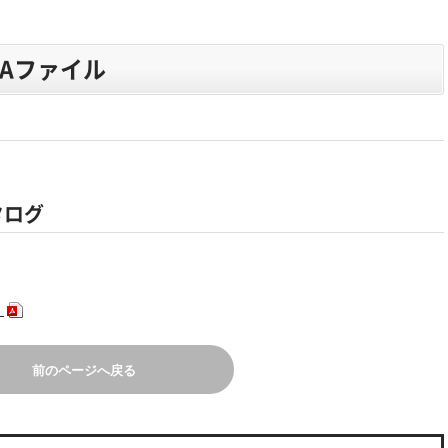
ATAファイル
タログ
）
前のページへ戻る