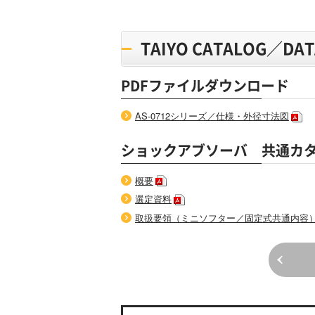
TAIYO CATALOG／D
PDFファイルダウンロード
AS-0712シリーズ／仕様・外径寸法図
ショックアブソーバ 共通カ
概要
選定資料
取扱要領（ミニソフター／固定式共通内容