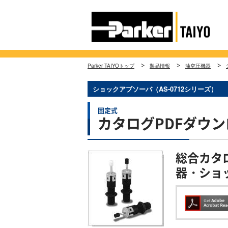
Parker TAIYOトップ
製品情報
油空圧機器
ショックアブソーバ（AS-0712シリーズ）
固定式
カタログPDFダウ
総合カタ
器・ショ